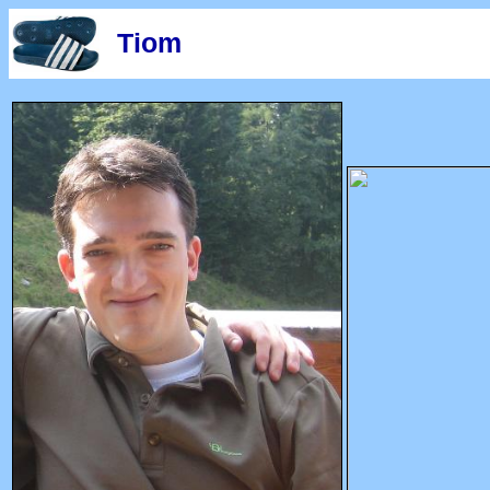
-
Tiom
-