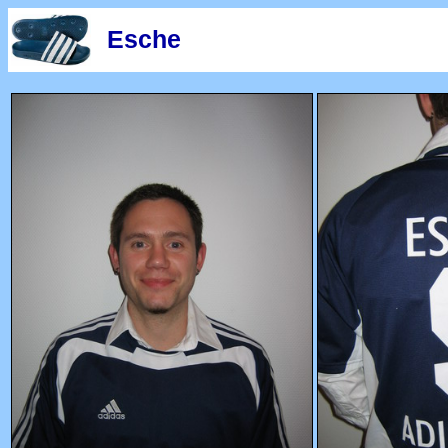
-
Esche
-